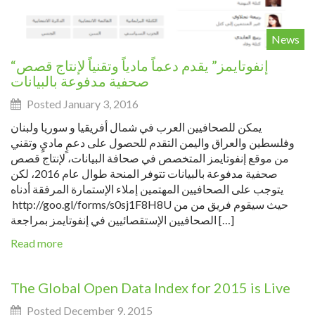
News
“إنفوتايمز” يقدم دعماً مادياً وتقنياً لإنتاج قصص
صحفية مدفوعة بالبيانات
Posted January 3, 2016
يمكن للصحافيين العرب في شمال أفريقيا و سوريا ولبنان
وفلسطين والعراق واليمن التقدم للحصول على دعمٍ ماديٍ وتقني
من موقع إنفوتايمز المتخصص في صحافة البيانات، لإنتاج قصص
صحفية مدفوعة بالبيانات تتوفر المنحة طوال عام 2016، لكن
يتوجب على الصحافيين المهتمين إملاء الإستمارة المرفقة أدناه
http://goo.gl/forms/s0sj1F8H8U حيث سيقوم فريق من من
الصحافيين الإستقصائيين في إنفوتايمز بمراجعة […]
Read more
News
The Global Open Data Index for 2015 is Live
Posted December 9, 2015