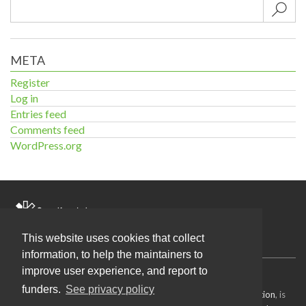
Sub
META
Register
Log in
Entries feed
Comments feed
WordPress.org
Home
This website uses cookies that collect
information, to help the maintainers to
improve user experience, and report to
Source code
available under the MIT license.
funders.
See privacy policy
Content on this site, made by
Open Knowledge Foundation
, is